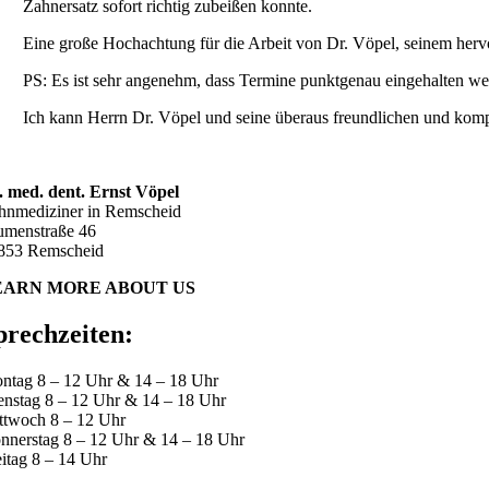
Zahnersatz sofort richtig zubeißen konnte.
Eine große Hochachtung für die Arbeit von Dr. Vöpel, seinem her
PS: Es ist sehr angenehm, dass Termine punktgenau eingehalten we
Ich kann Herrn Dr. Vöpel und seine überaus freundlichen und kom
. med. dent. Ernst Vöpel
hnmediziner in Remscheid
umenstraße 46
853 Remscheid
EARN MORE ABOUT US
prechzeiten:
ntag 8 – 12 Uhr & 14 – 18 Uhr
enstag 8 – 12 Uhr & 14 – 18 Uhr
ttwoch 8 – 12 Uhr
nnerstag 8 – 12 Uhr & 14 – 18 Uhr
eitag 8 – 14 Uhr