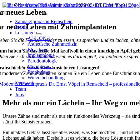
Zum
ALL-ON-4
Voepel-RS-Administrator
2025-03-12T10:31:48+01:00
Inhalt
hr neues Leben.
Toggle
springen
Navigation
Zahnarztpraxis in Remscheid
hr neues Leben mit Zahnimplantaten
Praxis
Leistungen
ALL-ON-4
leben Sie die Freiheit, wieder zu essen, zu sprechen und zu lachen, oh
Ästhetische Zahnmedizin
Bleaching
nn haben Sie das letzte Mal kraftvoll in einen knackigen Apfel ge
Implantologie
hlen Sie sich zurückhaltend, wenn es darum geht, vor anderen zu sprec
Parodontologie
Mundgeruch
rabschieden Sie sich von unsicheren Lösungen!
Prophylaxe
t modernen Zahnimplantaten können Sie ein Leben ohne Einschränkun
Wurzelbehandlung
Netzwerk
Team
Jobs
Mehr als nur ein Lächeln – Ihr Weg zu me
Unsere Zähne sind mehr als nur ein funktionelles Werkzeug – sie sind
stärkt Ihr Selbstvertrauen.
Ein intaktes Gebiss lässt Sie alles essen, was Sie möchten – und ist
Lebensqualität haben. Deshalb ist es wichtig, die beste Lösung mit I